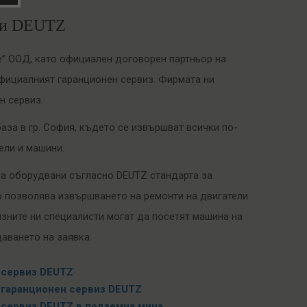
ели DEUTZ
е” ООД, като официален договорен партньор на
официалният гаранционен сервиз. Фирмата ни
н сервиз.
аза в гр. София, където се извършват всички по-
ели и машини.
са оборудвани съгласно DEUTZ стандартa за
о позволява извършването на ремонти на двигатели
визните ни специалисти могат да посетят машина на
даването на заявка.
 сервиз DEUTZ
 гаранционен сервиз DEUTZ
 сервиз DEUTZ в подземна мина