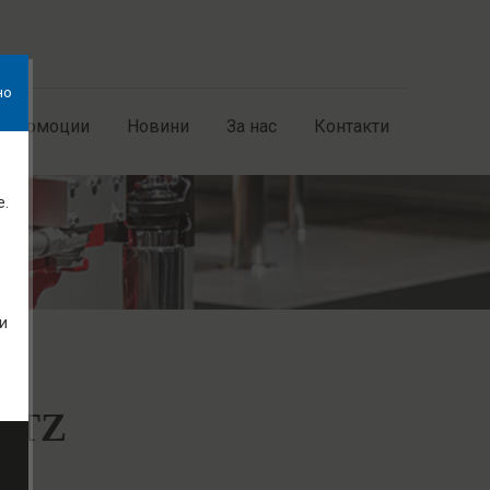
но
Промоции
Новини
За нас
Контакти
е.
и
UTZ