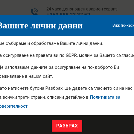
24 часа денонощен авариен сервиз
+359 888 23 37 52
Вашите лични данни
Виж по-къс
Продукти
Производители
Услуги
ие събираме и обработваме Вашите лични данни.
а осигуряване на правата ви по GDPR, молим за Вашето съгласи
е използваме данните за осигуряване на по-доброто Ви
реживяване в нашия сайт.
ато натиснете бутона Разбрах, ще дадете съгласието си на нас 
а всички трети страни, описани детайлно в
Политиката за
оверителност.
РВИЗ НА ДВИГАТЕЛИ DE