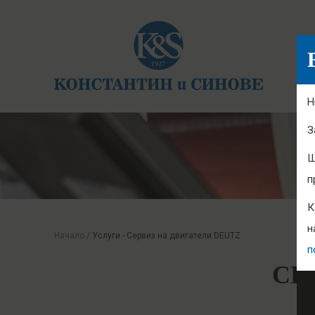
Н
З
Щ
п
К
н
Начало
/
Услуги - Сервиз на двигатели DEUTZ
п
СЕ