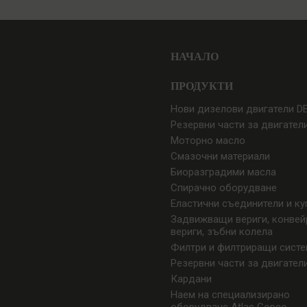
НАЧАЛО
ПРОДУКТИ
Нови дизелови двигатели D
Резервни части за двигател
Моторно масло
Смазочни материали
Биоразградими масла
Спирачно оборудване
Еластични съединители и ку
Задвижващи вериги, конвей
вериги, зъбни колела
Филтри и филтриращи сист
Резервни части за двигател
Кардани
Наем на специализирано
оборудване Atlas Copco