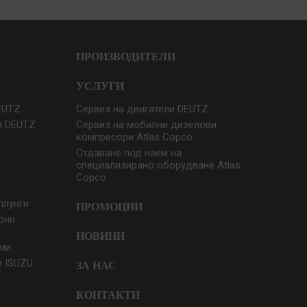
ПРОИЗВОДИТЕЛИ
УСЛУГИ
EUTZ
Сервиз на двигатели DEUTZ
и DEUTZ
Сервиз на мобилни дизелови
компресори Atlas Copco
Отдаване под наем на
специализирано оборудване Atlas
Copco
плунги
ПРОМОЦИИ
рни
НОВИНИ
еми
и ISUZU
ЗА НАС
КОНТАКТИ