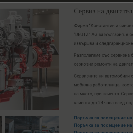
Сервиз на двигат
Фирма “Константин и синов
“DEUTZ” AG за България, е 
извършва и следгаранционе
Разполагаме със сервизна б
сериозни ремонти на двигат
Сервизните ни автомобили 
мобилна работилница, коет
на място, при клиента. Сер
клиента до 24 часа след по
Поръчка за посещение на
Поръчка за посещение на
Поръчка за посещение на